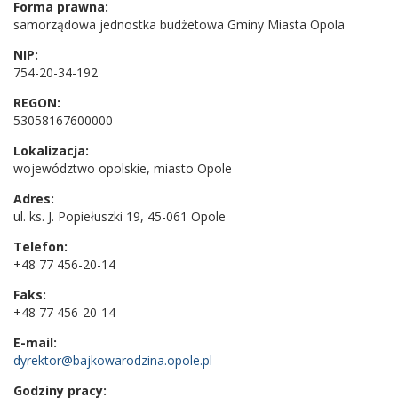
Forma prawna:
samorządowa jednostka budżetowa Gminy Miasta Opola
NIP:
754-20-34-192
REGON:
53058167600000
Lokalizacja:
województwo opolskie, miasto Opole
Adres:
ul. ks. J. Popiełuszki 19, 45-061 Opole
Telefon:
+48 77 456-20-14
Faks:
+48 77 456-20-14
E-mail:
dyrektor@bajkowarodzina.opole.pl
Godziny pracy: