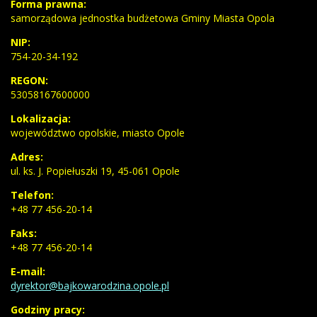
Forma prawna:
samorządowa jednostka budżetowa Gminy Miasta Opola
NIP:
754-20-34-192
REGON:
53058167600000
Lokalizacja:
województwo opolskie, miasto Opole
Adres:
ul. ks. J. Popiełuszki 19, 45-061 Opole
Telefon:
+48 77 456-20-14
Faks:
+48 77 456-20-14
E-mail:
dyrektor@bajkowarodzina.opole.pl
Godziny pracy: