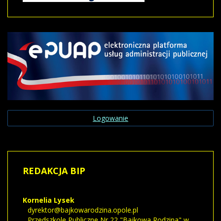
Logowanie
REDAKCJA
BIP
Kornelia
Lysek
dyrektor@bajkowarodzina.opole.pl
Przedszkole Publiczne Nr 22 "Bajkowa Rodzina" w