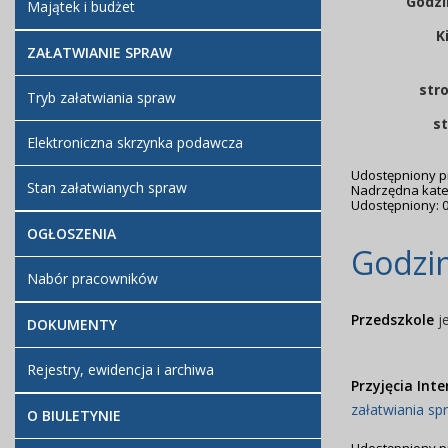
Godzi
Majątek i budżet
K
ZAŁATWIANIE SPRAW
str
Tryb załatwiania spraw
st
Elektroniczna skrzynka podawcza
Udostępniony p
Stan załatwianych spraw
Nadrzędna kate
Udostępniony: 0
OGŁOSZENIA
Godzi
Nabór pracowników
Przedszkole
j
DOKUMENTY
Rejestry, ewidencja i archiwa
Przyjęcia Int
załatwiania sp
O BIULETYNIE