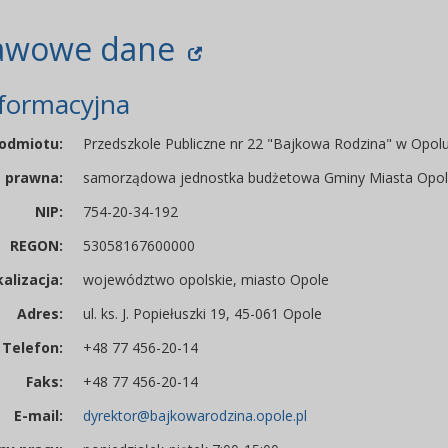
awowe dane
nformacyjna
odmiotu:
Przedszkole Publiczne nr 22 "Bajkowa Rodzina" w Opol
 prawna:
samorządowa jednostka budżetowa Gminy Miasta Opo
NIP:
754-20-34-192
REGON:
53058167600000
alizacja:
województwo opolskie, miasto Opole
Adres:
ul. ks. J. Popiełuszki 19, 45-061 Opole
Telefon:
+48 77 456-20-14
Faks:
+48 77 456-20-14
E-mail:
dyrektor@bajkowarodzina.opole.pl