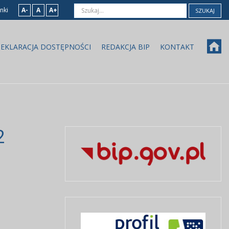
nki
A-
A
A+
SZUKAJ
EKLARACJA DOSTĘPNOŚCI
REDAKCJA BIP
KONTAKT
2