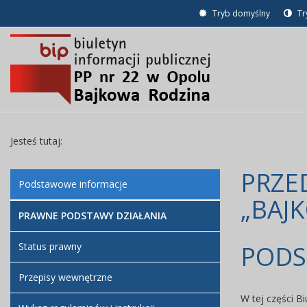
Tryb domyślny
Tr
Jesteś tutaj:
PRZE
Podstawowe informacje
„BAJ
PRAWNE PODSTAWY DZIAŁANIA
Status prawny
PODS
Przepisy wewnętrzne
W tej części B