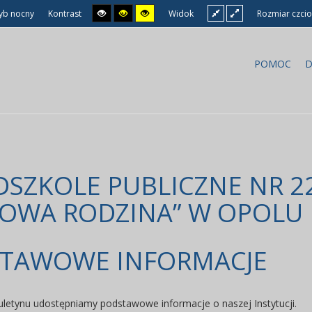
yb nocny
Kontrast
Widok
Rozmiar czcio
POMOC
D
DSZKOLE PUBLICZNE NR 2
KOWA RODZINA” W OPOLU
TAWOWE INFORMACJE
iuletynu udostępniamy podstawowe informacje o naszej Instytucji.