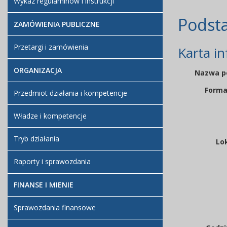
Wykaz regulaminów i instrukcji
Podst
ZAMÓWIENIA PUBLICZNE
Przetargi i zamówienia
Karta i
ORGANIZACJA
Nazwa p
Forma
Przedmiot działania i kompetencje
Władze i kompetencje
Tryb działania
Lok
Raporty i sprawozdania
FINANSE I MIENIE
Sprawozdania finansowe