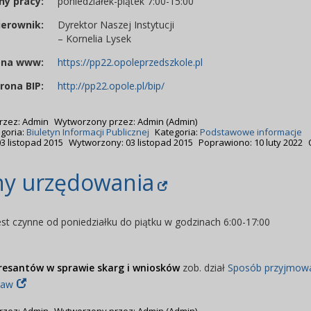
ny pracy:
poniedziałek-piątek 7:00-15:00
ierownik:
Dyrektor Naszej Instytucji
– Kornelia Lysek
ona www:
https://pp22.opoleprzedszkole.pl
rona BIP:
http://pp22.opole.pl/bip/
rzez:
Admin
Wytworzony przez:
Admin
(Admin)
goria:
Biuletyn Informacji Publicznej
Kategoria:
Podstawowe informacje
3 listopad 2015
Wytworzony: 03 listopad 2015
Poprawiono: 10 luty 2022
ny urzędowania
est czynne od poniedziałku do piątku w godzinach 6:00-17:00
eresantów w sprawie skarg i wniosków
zob. dział
Sposób przyjmowa
raw