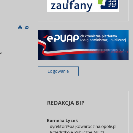
u
la
Logowanie
REDAKCJA
BIP
Kornelia
Lysek
dyrektor@bajkowarodzina.opole.pl
Przedszkole Publiczne Nr 22