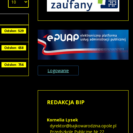
Odsłony
Odsłon: 529
Odsłon: 658
Odsłon: 756
Logowanie
REDAKCJA
BIP
Kornelia
Lysek
dyrektor@bajkowarodzina.opole.pl
Przedszkole Publiczne Nr 22